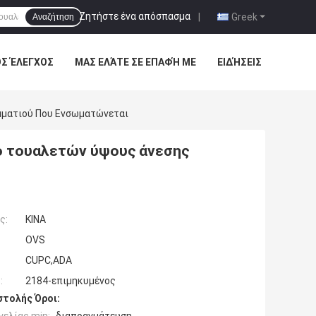
Ζητήστε ένα απόσπασμα
|
Greek
Αναζήτηση
ΌΣ ΈΛΕΓΧΟΣ
ΜΑΣ ΕΛΆΤΕ ΣΕ ΕΠΑΦΉ ΜΕ
ΕΙΔΉΣΕΙΣ
μματιού Που Ενσωματώνεται
ό τουαλετών ύψους άνεσης
ς:
ΚΙΝΑ
OVS
CUPC,ADA
:
2184-επιμηκυμένος
τολής Όροι: