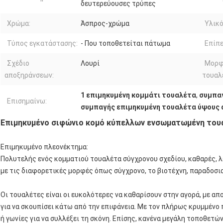
δευτερεύουσες τρύπες
Χρώμα:
Άσπρος-χρώμα
Υλικό
Τύπος εγκατάστασης:
- Που τοποθετείται πάτωμα
Επίπε
Σχέδιο
Λουρί
Μορφ
αποξηράνσεων:
τουαλ
1 επιμηκυμένη κομμάτι τουαλέτα
,
συμπαγ
Επισημαίνω:
συμπαγής επιμηκυμένη τουαλέτα ύψους 
Επιμηκυμένο σιφώνιο κομό κύπελλων ενσωματωμένη του
Επιμηκυμένο πλεονέκτημα:
Πολυτελής ενός κομματιού τουαλέτα σύγχρονου σχεδίου, καθαρές, 
με τις διαφορετικές μορφές όπως σύγχρονο, το βιοτέχνη, παραδοσια
Οι τουαλέτες είναι οι ευκολότερες να καθαρίσουν στην αγορά, με α
για να σκουπίσει κάτω από την επιφάνεια. Με τον πλήρως κρυμμένο 
ή γωνίες για να συλλέξει τη σκόνη. Επίσης, κανένα μεγάλη τοποθετ