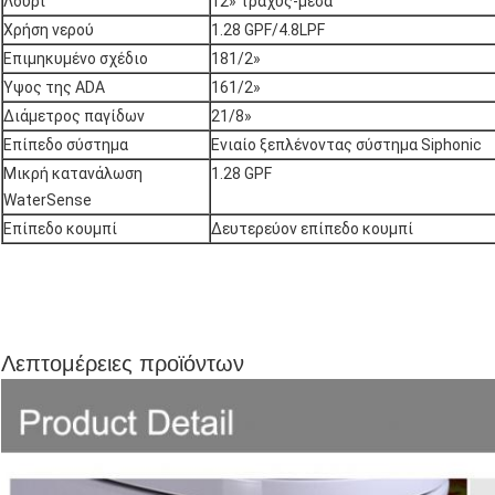
Λουρί
12» τραχύς-μέσα
Χρήση νερού
1.28 GPF/4.8LPF
Επιμηκυμένο σχέδιο
181/2»
Ύψος της ADA
161/2»
Διάμετρος παγίδων
21/8»
Επίπεδο σύστημα
Ενιαίο ξεπλένοντας σύστημα Siphonic
Μικρή κατανάλωση 
1.28 GPF
WaterSense
Επίπεδο κουμπί
Δευτερεύον επίπεδο κουμπί
Λεπτομέρειες προϊόντων