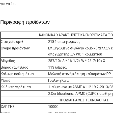
για να δει.
Περιγραφή προϊόντων
ΚΑΝΟΝΙΚΑ ΧΑΡΑΚΤΗΡΙΣΤΙΚΑ ΓΝΩΡΊΣΜΑΤΑ Τ
Στοιχείο αριθ.
2184-επιμηκυμένος
Όνομα προϊόντων
Επιμηκυμένο σιφώνιο κομό κύπελλων 
αποχωρητηρίων WC 1 κομματιού
Μέγεθος
287/10» Λ * 16-1/2» W * 28-7/10» Χ
Βάρος ναυτιλίας
113 λίβρες.
Κάλυψη καθισμάτων
Μαλακή στενή κάλυψη καθισμάτων PP
Υλικό
Γυάλινη Κίνα
Κώδικες/πρότυπα
1. σύμφωνα με ASME A112.19.2-2013/C
2.Certifications: IAPMO (CUPC), αίσθησ
ΠΡΟΔΙΑΓΡΑΦΕΣ ΤΕΧΝΟΛΟΓΙΑΣ
ΧΑΡΤΗΣ
1000G