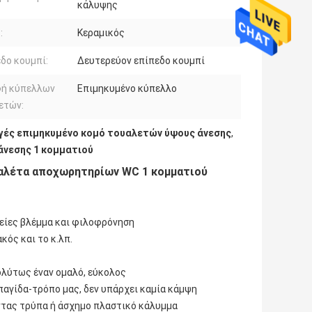
κάλυψης
:
Κεραμικός
δο κουμπί:
Δευτερεύον επίπεδο κουμπί
ή κύπελλων
Επιμηκυμένο κύπελλο
ετών:
ές επιμηκυμένο κομό τουαλετών ύψους άνεσης
,
άνεσης 1 κομματιού
αλέτα αποχωρητηρίων WC 1 κομματιού
λείες βλέμμα και φιλοφρόνηση
κός και το κ.λπ.
πολύτως έναν ομαλό, εύκολος
παγίδα-τρόπο μας, δεν υπάρχει καμία κάμψη
ώντας τρύπα ή άσχημο πλαστικό κάλυμμα