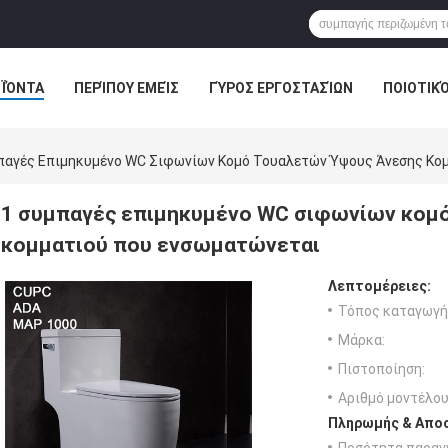
ΪΌΝΤΑ
ΠΕΡΊΠΟΥ ΕΜΕΊΣ
ΓΎΡΟΣ ΕΡΓΟΣΤΑΣΊΩΝ
ΠΟΙΟΤΙΚ
παγές Επιμηκυμένο WC Σιφωνίων Κομό Τουαλετών Ύψους Άνεσης Κο
1 συμπαγές επιμηκυμένο WC σιφωνίων κομ
κομματιού που ενσωματώνεται
Λεπτομέρειες:
Τόπος καταγωγή
Μάρκα:
Πιστοποίηση:
Αριθμό μοντέλου
Πληρωμής & Αποσ