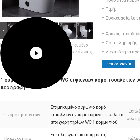
Ποσότητα παραγγ
Τιμή:
Συσκευασία λεπτ
Χρόνος παράδοσ
Όροι πληρωμής:
Μεγάλες Εικόνας :
1 συμπαγές επιμηκυμένο
WC σιφωνίων κομό τουαλετών ύψους άνεσης
Δυνατότητα προ
κομματιού που ενσωματώνεται
Επικοινωνία
1 συμπαγές επιμηκυμένο WC σιφωνίων κομό τουαλετών 
περιγραφή
Επιμηκυμένο σιφώνιο κομό
Ξεπλ
Όνομα προϊόντων:
κύπελλων ενσωματωμένη τουαλέτα
σύστη
αποχωρητηρίων WC 1 κομματιού
Εύκολη εγκατάσταση με τις
Πλεονέκτημα:
Κάλυ