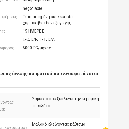
ελίας min:
διαπραγμάτευση
negotiable
ομέρειες:
Τυποποιημένη συσκευασία
χαρτοκιβωτίων εξαγωγής
ης:
15 ΗΜΕΡΕΣ
L/C, D/P, T/T, D/A
σφοράς:
5000 PC/μήνας
ύψους άνεσης κομματιού που ενσωματώνεται
Σιφώνιο που ξεπλένει την κεραμική
ένοντας
τουαλέτα
μα:
Μαλακό κλείνοντας κάθισμα
ψη καθισμάτων: