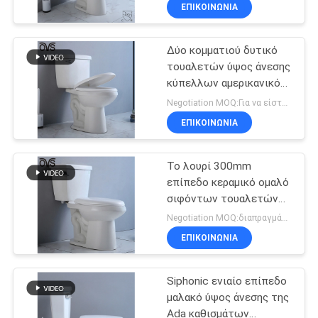
τουαλετών δύο
ΈΛΕΓΧΟΣ
ΕΠΙΚΟΙΝΩΝΙΑ
κομματιού
Δύο κομματιού δυτικό
ΜΑΣ
17
τουαλετών ύψος άνεσης
ΕΛΆΤΕ
κύπελλων αμερικανικό
Περιζωμένη ένα
ΣΕ
τυποποιημένο γύρω από
Negotiation MOQ:Για να είστε διαπραγματευτείτε
κομμάτι τουαλέτα
την τουαλέτα
ΕΠΑΦΉ
ΕΠΙΚΟΙΝΩΝΙΑ
ΜΕ
Το λουρί 300mm
επίπεδο κεραμικό ομαλό
ΕΙΔΉΣΕΙΣ
σιφόντων τουαλετών
19
δύο κομματιών που
Negotiation MOQ:διαπραγμάτευση
πλαισιώθηκε επιμήκυνε
Διπλή επίπεδη
ΠΕΡΙΠΤΏΣΕΙΣ
ΕΠΙΚΟΙΝΩΝΙΑ
ενός κομματιού
Siphonic ενιαίο επίπεδο
τουαλέτα
μαλακό ύψος άνεσης της
Ada καθισμάτων