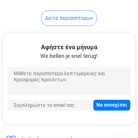
16
Δείτε περισσότερων
Κρεμασμένη τοίχος
τουαλέτα
Αφήστε ένα μήνυμα
We bellen je snel terug!
17
Νεροχύτης
κουζινών
αγροικιών