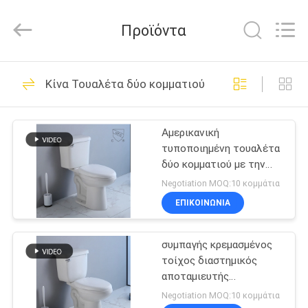
λουτρών
προμηθευτής.
Copyright
Προϊόντα
©
2022
-
2024
bathroomstoilet.com.
ΣΠΊΤΙ
21
All
Rights
Κίνα Τουαλέτα δύο κομματιού
Reserved.
Τουαλέτες
ΠΡΟΪΌΝΤΑ
λουτρών
Αμερικανική
τυποποιημένη τουαλέτα
ΠΕΡΊΠΟΥ
δύο κομματιού με την
ΕΜΕΊΣ
10-ίντσα τραχύς-στο
Negotiation MOQ:10 κομμάτια
ξέπλυμα σιφωνίων
ΕΠΙΚΟΙΝΩΝΙΑ
17
ΓΎΡΟΣ
Ενός κομματιού
συμπαγής κρεμασμένος
ΕΡΓΟΣΤΑΣΊΩΝ
τοίχος διαστημικός
τουαλέτα Siphonic
αποταμιευτής
ΠΟΙΟΤΙΚΌΣ
720x400x800mm
Negotiation MOQ:10 κομμάτια