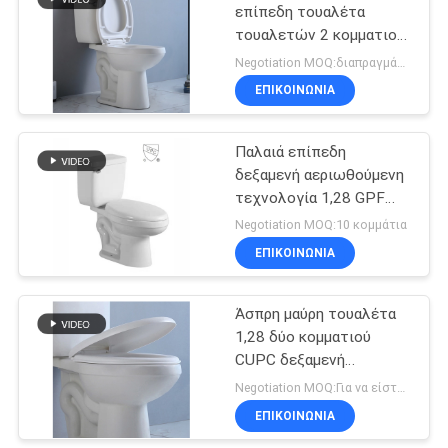
επίπεδη τουαλέτα
τουαλετών 2 κομματιού
21
επιμήκυνε το κύπελλο
Negotiation MOQ:διαπραγμάτευση
ντουλάπι δύο κομματιού
ΕΠΙΚΟΙΝΩΝΙΑ
cUPC τουαλέτα
Παλαιά επίπεδη
δεξαμενή αεριωθούμενη
τεχνολογία 1,28 GPF
σιφωνίων τουαλετών
Negotiation MOQ:10 κομμάτια
δύο κομματιού
ΕΠΙΚΟΙΝΩΝΙΑ
17
Τουαλέτα ύψους
Άσπρη μαύρη τουαλέτα
1,28 δύο κομματιού
άνεσης της Ada
CUPC δεξαμενή
αποχωρητηρίων GPF
Negotiation MOQ:Για να είστε διαπραγματευτείτε
ΕΠΙΚΟΙΝΩΝΙΑ