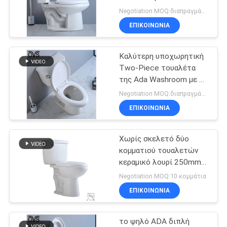
κλεισίματος τουαλετών
Negotiation MOQ:διαπραγμάτευση
δύο κομματιού
ΕΠΙΚΟΙΝΩΝΙΑ
20
Επιμηκυμένη ένα
Καλύτερη υποχωρητική
Two-Piece τουαλέτα
κομμάτι τουαλέτα
της Ada Washroom με το
ισχυρό επίπεδο σύστημα
Negotiation MOQ:διαπραγμάτευση
ΕΠΙΚΟΙΝΩΝΙΑ
Χωρίς σκελετό δύο
27
κομματιού τουαλετών
Τουαλέτα δύο
κεραμικό λουρί 250mm
300mm λουτρών
Negotiation MOQ:10 κομμάτια
κομματιού
σιφωνίων ξεπλένοντας
ΕΠΙΚΟΙΝΩΝΙΑ
το ψηλό ADA διπλή