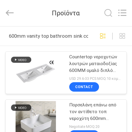
OVC
Sanitary
Ware
Προϊόντα
Co.,
Ltd.
All
Rights
Reserved.
ΣΠΊΤΙ
600mm vanity top bathroom sink countertop διαδικτ
ΠΡΟΪΌΝΤΑ
Countertop νεροχυτών
λουτρών ματαιοδοξίας
ΠΕΡΊΠΟΥ
600MM ομαλό διπλό
ΕΜΕΊΣ
σκάφος τοπ λούστρου
USD 29.6-33 PCS MOQ:10 κομμάτια
CONTACT
ΓΎΡΟΣ
Πορσελάνη επάνω από
ΕΡΓΟΣΤΑΣΊΩΝ
τον αντίθετο τοπ
νεροχύτη 600mm
ΠΟΙΟΤΙΚΌΣ
λουτρών ευρέως άσπρο
Negotiate MOQ:20