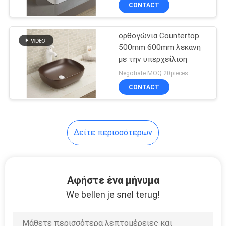
ορθογώνιο
ΈΛΕΓΧΟΣ
CONTACT
ορθογώνια Countertop
ΜΑΣ
500mm 600mm λεκάνη
ΕΛΆΤΕ
με την υπερχείλιση
ΣΕ
Negotiate MOQ:20pieces
ΕΠΑΦΉ
CONTACT
ΜΕ
Δείτε περισσότερων
ΕΙΔΉΣΕΙΣ
ΠΕΡΙΠΤΏΣΕΙΣ
Αφήστε ένα μήνυμα
We bellen je snel terug!
SITEMAP