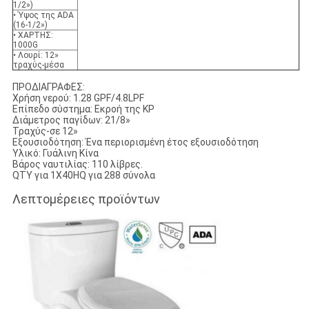
1/2»)
• Ύψος της ADA
(16-1/2»)
• ΧΑΡΤΗΣ:
1000G
• Λουρί: 12»
τραχύς-μέσα
ΠΡΟΔΙΑΓΡΑΦΕΣ:
Χρήση νερού: 1.28 GPF/4.8LPF
Επίπεδο σύστημα: Εκροή της KP
Διάμετρος παγίδων: 21/8»
Τραχύς-σε 12»
Εξουσιοδότηση: Ένα περιορισμένη έτος εξουσιοδότηση
Υλικό: Γυάλινη Κίνα
Βάρος ναυτιλίας: 110 λίβρες.
QTY για 1X40HQ για 288 σύνολα
Λεπτομέρειες προϊόντων