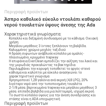
Περιγραφή προϊόντων
Άσπρο καθολικό εύκολο ντουλάπι καθαρού
νερού τουαλετών ύψους άνεσης της Ada
Χαρακτηριστικά γνωρίσματα:
Κύπελλο και δεξαμενή συνδυασμού με το κάθισμα. Οικιακή
χρήση
Μεγάλου μεγέθους 3 ίντσες ξεπλένουν τη βαλβίδα.
Καλυμμένος χρώμιο μοχλός ταξιδιού
Η δράση σιφωνίων ανάβλυσε κύπελλο με ομαλός-
πλαισιωμένο, κρυμμένο trapway
Η επιφάνεια EverClean εμποδίζει την αύξηση του λεκέ και
της μυρωδιάς προκαλώντας τα βακτηρίδια
Περιλαμβάνει την κορυφή τοποθετεί το αργός-στενό
κάθισμα και καλύπτει με εύκολο ανασηκώνει το
χαρακτηριστικό γνώρισμα
Χρησιμοποιεί 1,28 γαλόνια ανά εκροή (4,8 LPG), 20%
λιγότερο νερό από την τυποποιημένη τουαλέτα
2-1/8 μέσα. βερνικωμένα trapway και μεγάλου μεγέθους 3
μέσα. επίπεδη βαλβίδα για μια λεπτομερή, ισχυρή εκροή
Το σωστό κύπελλο ύψους για την άνεση συνεδρίασης και
στάσης είναι η ADA υποχωρητική
Περιγραφή προϊόντων