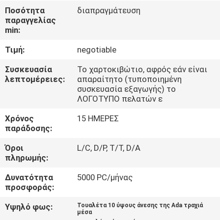
ΈΛΕΓΧΟΣ
Ποσότητα
διαπραγμάτευση
παραγγελίας
min:
ΜΑΣ
Τιμή:
negotiable
ΕΛΆΤΕ
ΣΕ
Συσκευασία
Το χαρτοκιβώτιο, αφρός εάν είναι
λεπτομέρειες:
απαραίτητο (τυποποιημένη
ΕΠΑΦΉ
συσκευασία εξαγωγής) το
ΛΟΓΟΤΥΠΟ πελατών ε
ΜΕ
Χρόνος
15 ΗΜΕΡΕΣ
παράδοσης:
ΕΙΔΉΣΕΙΣ
Όροι
L/C, D/P, T/T, D/A
πληρωμής:
ΠΕΡΙΠΤΏΣΕΙΣ
Δυνατότητα
5000 PC/μήνας
προσφοράς:
SITEMAP
Υψηλό φως:
Τουαλέτα 10 ύψους άνεσης της Ada τραχιά
μέσα