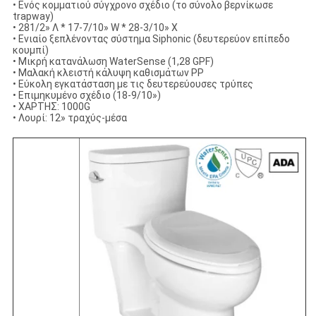
• Ενός κομματιού σύγχρονο σχέδιο (το σύνολο βερνίκωσε
trapway)
• 281/2» Λ * 17-7/10» W * 28-3/10» Χ
• Ενιαίο ξεπλένοντας σύστημα Siphonic (δευτερεύον επίπεδο
κουμπί)
• Μικρή κατανάλωση WaterSense (1,28 GPF)
• Μαλακή κλειστή κάλυψη καθισμάτων PP
• Εύκολη εγκατάσταση με τις δευτερεύουσες τρύπες
• Επιμηκυμένο σχέδιο (18-9/10»)
• ΧΑΡΤΗΣ: 1000G
• Λουρί: 12» τραχύς-μέσα