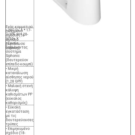
Ενός κομματιού
• 281/2» Λ * 17-
σύγχρονο
7/10» W * 28-
σχέδιο (το
3/10» Χ
σύνολο
• Ενιαίο
βερνίκωσε
ξεπλένοντας
trapway)
σύστημα
Siphonic
(δευτερεύον
επίπεδο κουμπί)
• Μικρή
κατανάλωση
αίσθησης νερού
(1,28 GPF)
• Μαλακή στενή
κάλυψη
καθισμάτων PP
(εύκολος
καθορισμός)
• Εύκολη
εγκατάσταση
με τις
δευτερεύουσες
τρύπες
• Επιμηκυμένο
σχέδιο (18-