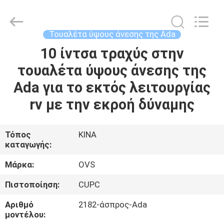
OVC
Sanitary
Ware
Co.,
Ltd.
Τουαλέτα ύψους άνεσης της Ada
All
Rights
Reserved.
10 ίντσα τραχύς στην
ΣΠΊΤΙ
τουαλέτα ύψους άνεσης της
ΠΡΟΪΌΝΤΑ
Ada για το εκτός λειτουργίας
rv με την εκροή δύναμης
ΠΕΡΊΠΟΥ
ΕΜΕΊΣ
Τόπος
ΚΙΝΑ
καταγωγής:
ΓΎΡΟΣ
Μάρκα:
OVS
ΕΡΓΟΣΤΑΣΊΩΝ
Πιστοποίηση:
CUPC
Αριθμό
2182-άσπρος-Ada
ΠΟΙΟΤΙΚΌΣ
μοντέλου: