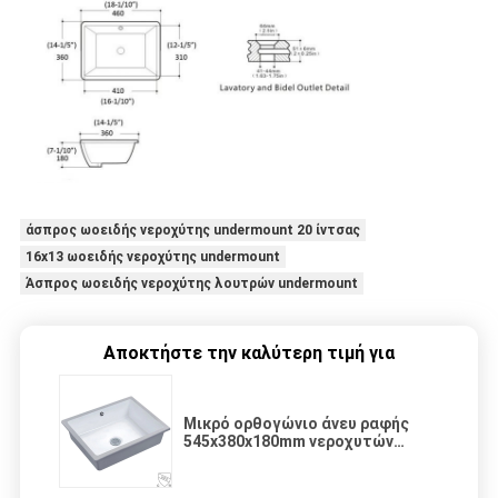
άσπρος ωοειδής νεροχύτης undermount 20 ίντσας
16x13 ωοειδής νεροχύτης undermount
Άσπρος ωοειδής νεροχύτης λουτρών undermount
Αποκτήστε την καλύτερη τιμή για
Μικρό ορθογώνιο άνευ ραφής
545x380x180mm νεροχυτών
λουτρών Undermount