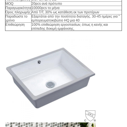
MOQ
20pcs ανά πρότυπο
Παραγωγικότητα
10000pcs το μήνα
Όρος πληρωμής
Από T/T, 30% ως κατάθεση εκ των προτέρων
Παραδώστε το
Εξαρτάται από την ποσότητα διαταγής. 30-45 ημέρες για "
χρόνο
εμπορευματοκιβώτιο HQ μια 40
Επιθεώρηση
100% επιθεώρηση εργοστασίων, όπως η κενής και
επίπεδης δοκιμή εμφάνισης,