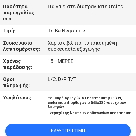
ΈΛΕΓΧΟΣ
Ποσότητα
Για να είστε διαπραγματευτείτε
παραγγελίας
min:
ΜΑΣ
Τιμή:
To Be Negotiate
ΕΛΆΤΕ
ΣΕ
Συσκευασία
Χαρτοκιβώτιο, τυποποιημένη
λεπτομέρειες:
συσκευασία εξαγωγής
ΕΠΑΦΉ
Χρόνος
15 ΗΜΕΡΕΣ
ΜΕ
παράδοσης:
Όροι
L/C, D/P, T/T
ΕΙΔΉΣΕΙΣ
πληρωμής:
Υψηλό φως:
,
το μικρό ορθογώνιο undermount βυθίζει
ΠΕΡΙΠΤΏΣΕΙΣ
undermount ορθογώνιο 545x380 νεροχυτών
λουτρών
,
νεροχύτης λουτρών ορθογωνίων undermount
SITEMAP
ΚΑΛΎΤΕΡΗ ΤΙΜΉ