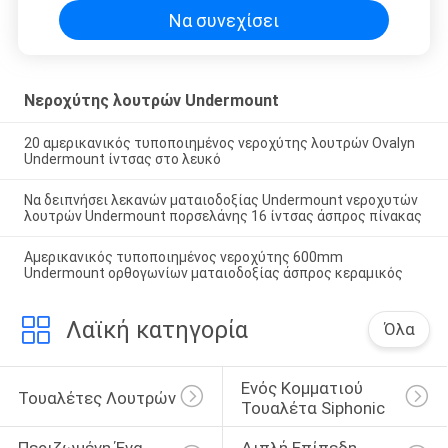
Να συνεχίσει
Νεροχύτης λουτρών Undermount
20 αμερικανικός τυποποιημένος νεροχύτης λουτρών Ovalyn
Undermount ίντσας στο λευκό
Να δειπνήσει λεκανών ματαιοδοξίας Undermount νεροχυτών
λουτρών Undermount πορσελάνης 16 ίντσας άσπρος πίνακας
Αμερικανικός τυποποιημένος νεροχύτης 600mm
Undermount ορθογωνίων ματαιοδοξίας άσπρος κεραμικός
Λαϊκή κατηγορία
Όλα
Ενός Κομματιού 
Τουαλέτες Λουτρών
Τουαλέτα Siphonic
Περιζωμένη Ένα 
Διπλή Επίπεδη 