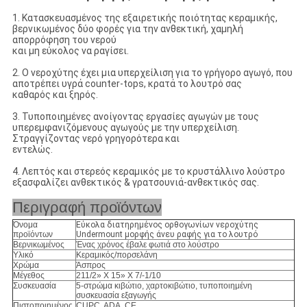
1. Κατασκευασμένος της εξαιρετικής ποιότητας κεραμικής,
βερνικωμένος δύο φορές για την ανθεκτική, χαμηλή
απορρόφηση του νερού
και μη εύκολος να ραγίσει.
2. Ο νεροχύτης έχει μια υπερχείλιση για το γρήγορο αγωγό, που
αποτρέπει υγρά counter-tops, κρατά το λουτρό σας
καθαρός και ξηρός.
3. Τυποποιημένες ανοίγοντας εργασίες αγωγών με τους
υπερεμφανιζόμενους αγωγούς με την υπερχείλιση.
Στραγγίζοντας νερό γρηγορότερα και
εντελώς.
4. Λεπτός και στερεός κεραμικός με το κρυστάλλινο λούστρο
εξασφαλίζει ανθεκτικός & γρατσουνιά-ανθεκτικός σας.
Περιγραφή προϊόντων
Όνομα
Εύκολα διατηρημένος ορθογωνίων νεροχύτης
προϊόντων
Undermount μορφής άνευ ραφής για το λουτρό
Βερνικωμένος
Ένας χρόνος έβαλε φωτιά στο λούστρο
Υλικό
Κεραμικός/πορσελάνη
Χρώμα
Άσπρος
Μέγεθος
211/2» Χ 15» Χ 7/-1/10
Συσκευασία
5-στρώμα κιβώτιο, χαρτοκιβώτιο, τυποποιημένη
συσκευασία εξαγωγής
Πιστοποιημένος
CUPC, ADA, CE