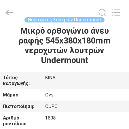
OVC
Sanitary
Ware
Co.,
Ltd.
Νεροχύτης λουτρών Undermount
All
Rights
Reserved.
Μικρό ορθογώνιο άνευ
ΣΠΊΤΙ
ραφής 545x380x180mm
ΠΡΟΪΌΝΤΑ
νεροχυτών λουτρών
Undermount
ΠΕΡΊΠΟΥ
ΕΜΕΊΣ
Τόπος
ΚΙΝΑ
καταγωγής:
ΓΎΡΟΣ
Μάρκα:
Ovs
ΕΡΓΟΣΤΑΣΊΩΝ
Πιστοποίηση:
CUPC
Αριθμό
1808
ΠΟΙΟΤΙΚΌΣ
μοντέλου: