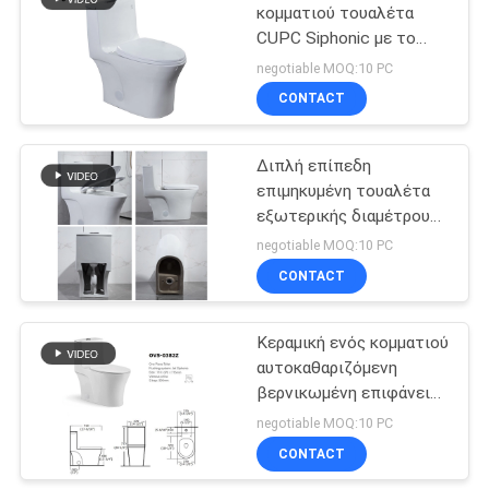
κομματιού τουαλέτα
CUPC Siphonic με το
21
μαλακό κλείνοντας
negotiable MOQ:10 PC
κάθισμα κάλυψης
CONTACT
cUPC τουαλέτα
Διπλή επίπεδη
επιμηκυμένη τουαλέτα
εξωτερικής διαμέτρου
αρσενηκού σπειρώματος
negotiable MOQ:10 PC
με τα δευτερεύοντα
CONTACT
17
αμερικανικά πρότυπα
τρυπών
Τουαλέτα ύψους
Κεραμική ενός κομματιού
αυτοκαθαριζόμενη
άνεσης της Ada
βερνικωμένη επιφάνεια
1,6 τουαλετών
negotiable MOQ:10 PC
επιμηκυμένη Gpf
CONTACT
τουαλέτα