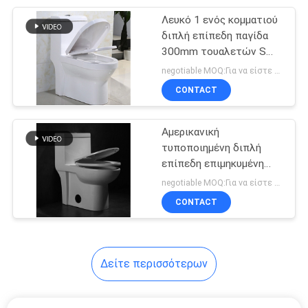
Λευκό 1 ενός κομματιού
18
διπλή επίπεδη παγίδα
Κρεμασμένη τοίχος
300mm τουαλετών S
ύψους άνεσης»
negotiable MOQ:Για να είστε διαπραγματευτείτε
τουαλέτα
χοντροδούλεμα 10 μέσα
CONTACT
Αμερικανική
τυποποιημένη διπλή
επίπεδη επιμηκυμένη
17
ενός κομματιού
negotiable MOQ:Για να είστε διαπραγματευτείτε
Νεροχύτης
τουαλέτα Cosette σε
CONTACT
άσπρα 1,28 Gpf
κουζινών
αγροικιών
Δείτε περισσότερων