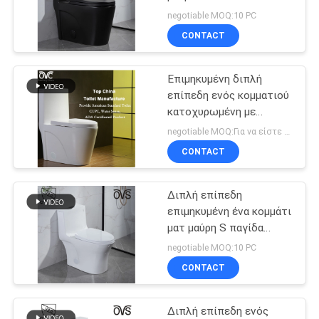
PRIVACY
επιμηκυμένα ενός
negotiable MOQ:10 PC
κομματιού
POLICY
CONTACT
20
Επιμηκυμένη ένα
Επιμηκυμένη διπλή
επίπεδη ενός κομματιού
κομμάτι τουαλέτα
κατοχυρωμένη με
δίπλωμα ευρεσιτεχνίας
negotiable MOQ:Για να είστε διαπραγματευτείτε
αποταμίευση τεχνολογία
CONTACT
νερού τουαλετών
Διπλή επίπεδη
27
επιμηκυμένη ένα κομμάτι
Τουαλέτα δύο
ματ μαύρη S παγίδα
τουαλετών
negotiable MOQ:10 PC
κομματιού
CONTACT
Διπλή επίπεδη ενός