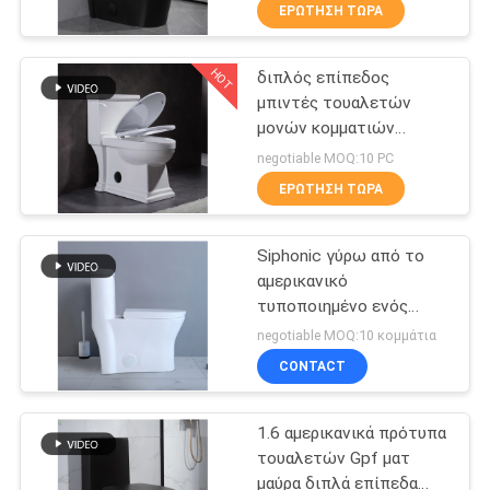
ΈΛΕΓΧΟΣ
ΕΡΏΤΗΣΗ ΤΏΡΑ
HOT
διπλός επίπεδος
ΜΑΣ
20
μπιντές τουαλετών
ΕΛΆΤΕ
μονών κομματιών
Περιζωμένη ένα
ΣΕ
1.28gpf 4.8lpf
negotiable MOQ:10 PC
κομμάτι τουαλέτα
ΕΠΑΦΉ
ΕΡΏΤΗΣΗ ΤΏΡΑ
ΜΕ
Siphonic γύρω από το
αμερικανικό
ΕΙΔΉΣΕΙΣ
τυποποιημένο ενός
22
κομματιού διπλό
negotiable MOQ:10 κομμάτια
επίπεδο επιμηκυμένο
Διπλή επίπεδη
ΠΕΡΙΠΤΏΣΕΙΣ
CONTACT
τουαλέτα κύπελλο
ενός κομματιού
1.6 αμερικανικά πρότυπα
SITEMAP
τουαλέτα
τουαλετών Gpf ματ
μαύρα διπλά επίπεδα