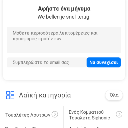
22
Αφήστε ένα μήνυμα
Νεροχύτης
We bellen je snel terug!
λουτρών της Ada
21
Νεροχύτης
λουτρών
Λαϊκή κατηγορία
Όλα
Undermount
Ενός Κομματιού 
Τουαλέτες Λουτρών
Τουαλέτα Siphonic
97